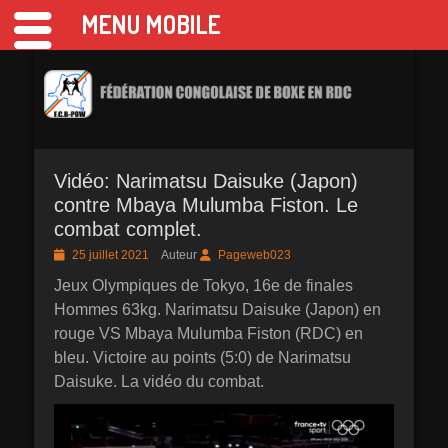
MENU MOBILE
FCB POW présidée par le Général Ilunga Luyoyo Ferdinand
Fédération
Congolaise de Boxe
en RDC
Vidéo: Narimatsu Daisuke (Japon)
contre Mbaya Mulumba Fiston. Le
combat complet.
Posted
25 juillet 2021
Auteur
Pageweb023
on
Jeux Olympiques de Tokyo, 16e de finales
Hommes 63kg. Narimatsu Daisuke (Japon) en
rouge VS Mbaya Mulumba Fiston (RDC) en
bleu. Victoire au points (5:0) de Narimatsu
Daisuke. La vidéo du combat.
Lecteur
vidéo